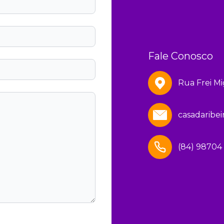
Fale Conosco
Rua Frei Mi
casadaribe
(84) 98704