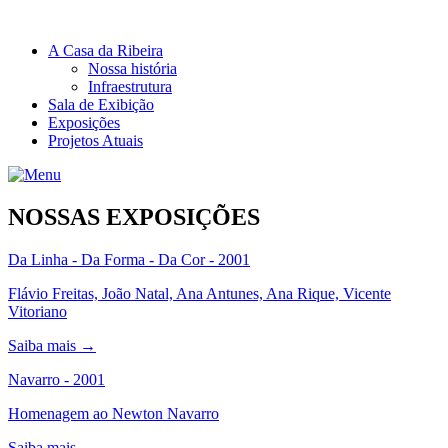
A Casa da Ribeira
Nossa história
Infraestrutura
Sala de Exibição
Exposições
Projetos Atuais
NOSSAS
EXPOSIÇÕES
Da Linha - Da Forma - Da Cor - 2001
Flávio Freitas, João Natal, Ana Antunes, Ana Rique, Vicente
Vitoriano
Saiba mais →
Navarro - 2001
Homenagem ao Newton Navarro
Saiba mais →