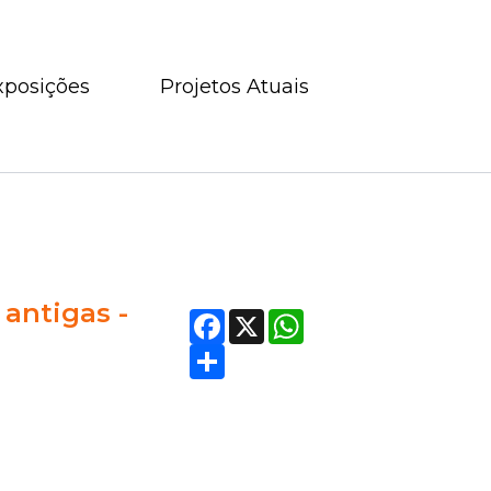
xposições
Projetos Atuais
antigas -
Facebook
X
WhatsApp
Compartilhar