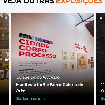
VEJA OUTRAS
EXPOSIÇÕES
Cidade Corpo Processo
A
Manifesta LAB e Berro Galeria de
Arte
A
Saiba mais →
S