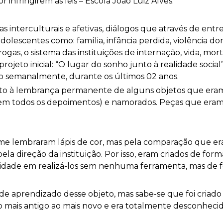
r infringirem as leis – Escola João Luiz Alves.
as interculturais e afetivas, diálogos que através de ent
dolescentes como: família, infância perdida, violência d
gas, o sistema das instituições de internação, vida, mort
eto inicial: “O lugar do sonho junto à realidade social”
ção semanalmente, durante os últimos 02 anos.
nto à lembrança permanente de alguns objetos que eram 
s em todos os depoimentos) e namorados. Peças que era
o me lembraram lápis de cor, mas pela comparação que era
ela direção da instituição. Por isso, eram criados de for
vidade em realizá-los sem nenhuma ferramenta, mas de f
de aprendizado desse objeto, mas sabe-se que foi criado 
o mais antigo ao mais novo e era totalmente desconhec