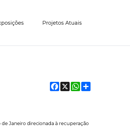
xposições
Projetos Atuais
Facebook
X
WhatsApp
Compartilhar
io de Janeiro direcionada à recuperação