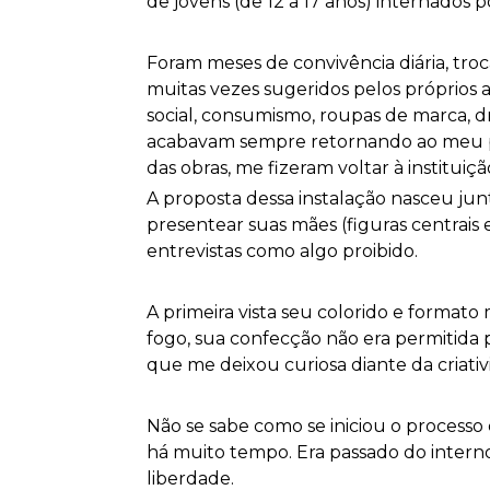
de jovens (de 12 a 17 anos) internados po
Foram meses de convivência diária, troc
muitas vezes sugeridos pelos próprios a
social, consumismo, roupas de marca, dro
acabavam sempre retornando ao meu proj
das obras, me fizeram voltar à institui
A proposta dessa instalação nasceu ju
presentear suas mães (figuras centrai
entrevistas como algo proibido.
A primeira vista seu colorido e format
fogo, sua confecção não era permitida p
que me deixou curiosa diante da criati
Não se sabe como se iniciou o processo 
há muito tempo. Era passado do intern
liberdade.