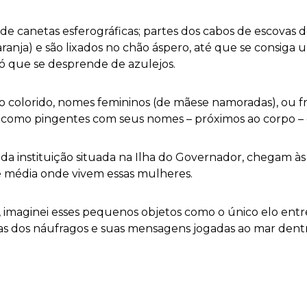
de canetas esferográficas; partes dos cabos de escovas 
ranja) e são lixados no chão áspero, até que se consi
ó que se desprende de azulejos.
 colorido, nomes femininos (de mãese namoradas), ou fra
 como pingentes com seus nomes – próximos ao corpo – 
 da instituição situada na Ilha do Governador, chegam às 
 e média onde vivem essas mulheres.
l, imaginei esses pequenos objetos como o único elo ent
órias dos náufragos e suas mensagens jogadas ao mar dent