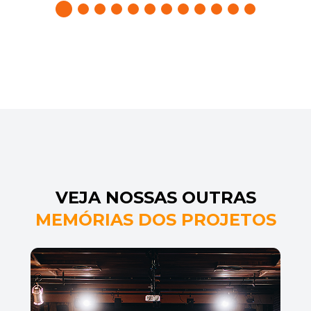
1
2
3
4
5
6
7
8
9
10
11
12
VEJA NOSSAS OUTRAS
MEMÓRIAS DOS PROJETOS