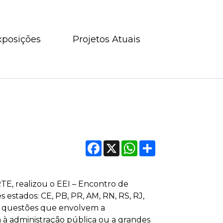
xposições
Projetos Atuais
Facebook
X
WhatsApp
Compartilhar
TE, realizou o EEI – Encontro
de
s estados: CE, PB, PR, AM, RN,
RS, RJ,
as questões que envolvem a
à administração pública ou a grandes