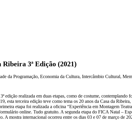
a Ribeira 3ª Edição (2021)
ade da Programação, Economia da Cultura, Intercâmbio Cultural, Memó
3ª edição realizada em duas etapas, como de costume, contemplando form
 esta terceira edição teve como tema os 20 anos da Casa da Ribeira, 
rimeira etapa foi realizada a oficina “Experiência em Montagem Teatral”
a formulário online. Tudo gratuito. A segunda etapa do FICA Natal – Es
ico. A mostra internacional ocorreu entre os dias 03 e 07 de março de 2